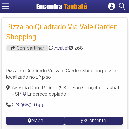
Encontra
Taubaté
Cadastrar empresa
Fazer login
Pizza ao Quadrado Via Vale Garden
Criar conta
Shopping
Compartilhar
Avalie!
268
Pizza ao Quadrado Via Vale Garden Shopping, pizza
localizado no 2º piso
Avenida Dom Pedro I, 7181 - São Gonçalo - Taubaté
- SP
Endereço copiado!
(12) 3683-1199
Mapa
Comente