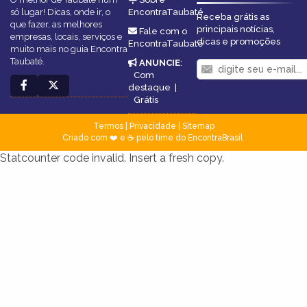
só lugar! Dicas, onde ir, o
EncontraTaubaté
Receba grátis as
que fazer, as melhores
principais notícias,
Fale com o
empresas, locais, serviços e
dicas e promoções
EncontraTaubaté
muito mais no guia Encontra
Taubaté.
ANUNCIE
:
Com
destaque
|
Grátis
Termos
|
Privacidade
|
Sitemap
Criado com ❤️ e ☕ pelo time do EncontraBrasil
Statcounter code invalid. Insert a fresh copy.