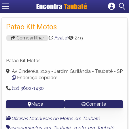
Encontra
Taubaté
Cadastrar empresa
Fazer login
Patao Kit Motos
Criar conta
Compartilhar
Avalie!
249
Patao Kit Motos
Av Cinderela, 2125 - Jardim Gurilândia - Taubaté - SP
Endereço copiado!
(12) 3602-1430
Mapa
Comente
Oficinas Mecânicas de Motos em Taubaté
escapamentos em Taubaté
,
moto em Taubaté
,