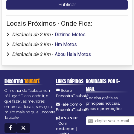
Locais Próximos - Onde Fica:
Distância de 2 Km
-
Dizinho Motos
Distância de 3 Km
-
Hm Motos
Distância de 3 Km
-
Abou Hala Motos
ENCONTRA
TAUBATÉ
LINKS RÁPIDOS
NOVIDADES POR E-
MAIL
O melhor de Taubaté num
Sobre
só lugar! Dicas, onde ir, o
EncontraTaubaté
Receba grátis as
que fazer, as melhores
principais notícias,
Fale com o
empresas, locais, serviços e
dicas e promoções
EncontraTaubaté
muito mais no guia Encontra
Taubaté.
ANUNCIE
:
Com
destaque
|