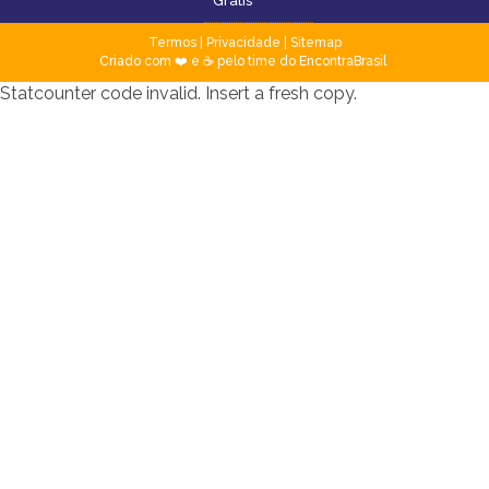
Grátis
Termos
|
Privacidade
|
Sitemap
Criado com ❤️ e ☕ pelo time do EncontraBrasil
Statcounter code invalid. Insert a fresh copy.