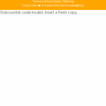
Termos
|
Privacidade
|
Sitemap
Criado com ❤️ e ☕ pelo time do EncontraBrasil
Statcounter code invalid. Insert a fresh copy.