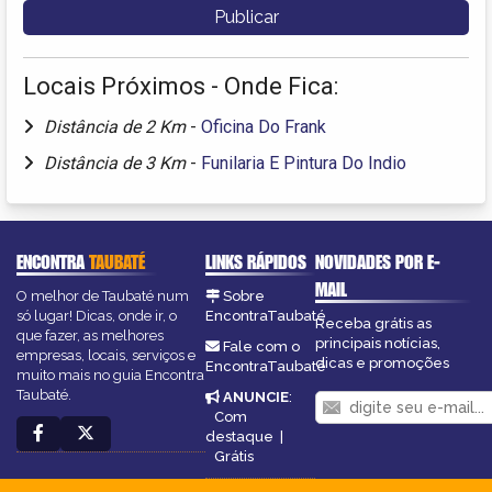
Locais Próximos - Onde Fica:
Distância de 2 Km
-
Oficina Do Frank
Distância de 3 Km
-
Funilaria E Pintura Do Indio
ENCONTRA
TAUBATÉ
LINKS RÁPIDOS
NOVIDADES POR E-
MAIL
O melhor de Taubaté num
Sobre
só lugar! Dicas, onde ir, o
EncontraTaubaté
Receba grátis as
que fazer, as melhores
principais notícias,
Fale com o
empresas, locais, serviços e
dicas e promoções
EncontraTaubaté
muito mais no guia Encontra
Taubaté.
ANUNCIE
:
Com
destaque
|
Grátis