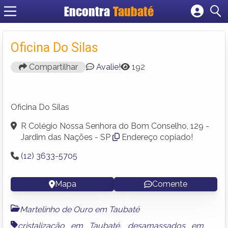
Encontra
Taubaté
Cadastrar empresa
Fazer login
Oficina Do Silas
Criar conta
Compartilhar
Avalie!
192
Oficina Do Silas
R Colégio Nossa Senhora do Bom Conselho, 129 -
Jardim das Nações - SP
Endereço copiado!
(12) 3633-5705
Mapa
Comente
Martelinho de Ouro em Taubaté
cristalização em Taubaté
,
desamassados em