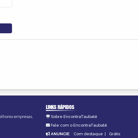
LINKS RÁPIDOS
melhores empresas,
Sobre EncontraTaubaté
Fale com o EncontraTaubaté
ANUNCIE
:
Com destaque
|
Grátis