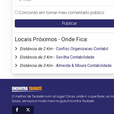
Concordo em tornar meu comentário público
Locais Próximos - Onde Fica:
Distância de 2 Km
-
Confisc Organizacao Contabil
Distância de 3 Km
-
Sevilha Contabilidade
Distância de 3 Km
-
Almeida & Moura Contabilidade
ENCONTRA
TAUBATÉ
O melhor de Taubaté num só lugar! Dicas, onde ir, o que fazer, as 
locais, serviços e muito mais no guia Encontra Taubaté.