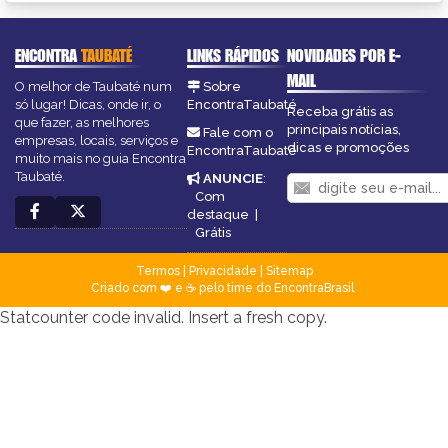
ENCONTRA
TAUBATÉ
LINKS RÁPIDOS
NOVIDADES POR E-
MAIL
O melhor de Taubaté num
Sobre
só lugar! Dicas, onde ir, o
EncontraTaubaté
Receba grátis as
que fazer, as melhores
principais notícias,
Fale com o
empresas, locais, serviços e
dicas e promoções
EncontraTaubaté
muito mais no guia Encontra
Taubaté.
ANUNCIE
:
Com
destaque
|
Grátis
Termos
|
Privacidade
|
Sitemap
Criado com ❤️ e ☕ pelo time do EncontraBrasil
Statcounter code invalid. Insert a fresh copy.