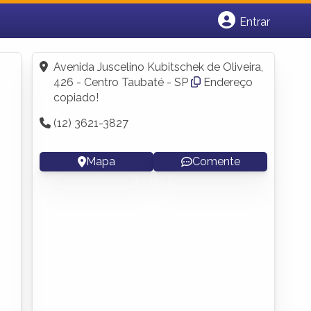
Entrar
Cadastrar empresa
Fazer login
Avenida Juscelino Kubitschek de Oliveira,
Criar conta
426 - Centro Taubaté - SP
Endereço
copiado!
(12) 3621-3827
Mapa
Comente