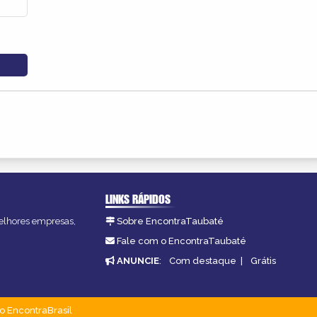
LINKS RÁPIDOS
melhores empresas,
Sobre EncontraTaubaté
Fale com o EncontraTaubaté
ANUNCIE
:
Com destaque
|
Grátis
o EncontraBrasil