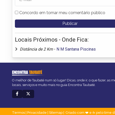
Concordo em tornar meu comentário público
Locais Próximos - Onde Fica:
Distância de 2 Km
-
N M Santana Piscinas
ENCONTRA
TAUBATÉ
O melhor de Taubaté num só lugar! Dicas, onde ir, o que fazer, as 
locais, serviços e muito mais no guia Encontra Taubaté.
Termos
|
Privacidade
|
Sitemap
Criado com ❤️ e ☕ pelo time d