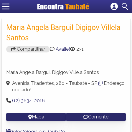
Encontra
Taubaté
Cadastrar empresa
Fazer login
Maria Angela Barguil Digigov Villela
Criar conta
Santos
Compartilhar
Avalie!
231
Maria Angela Barguil Digigov Villela Santos
Avenida Tiradentes, 280 - Taubaté - SP
Endereço
copiado!
(12) 3634-2016
Mapa
Comente
Infectologia em Taubaté