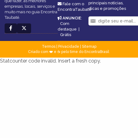
que fazer, as melhores
principais notícias,
Fale com o
empresas, locais, serviços e
dicas e promoções
EncontraTaubaté
muito mais no guia Encontra
Taubaté.
ANUNCIE
:
Com
destaque
|
Grátis
Termos
|
Privacidade
|
Sitemap
Criado com ❤️ e ☕ pelo time do EncontraBrasil
Statcounter code invalid. Insert a fresh copy.