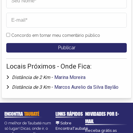
Concordo em tornar meu comentário público
Locais Próximos - Onde Fica:
Distância de 2 Km
-
Marina Moreira
Distância de 3 Km
-
Marcos Aurelio da Silva Baylão
ENCONTRA
TAUBATÉ
LINKS RÁPIDOS
NOVIDADES POR E-
MAIL
O melhor de Taubaté num
Sobre
só lugar! Dicas, onde ir, o
EncontraTaubaté
Receba grátis as