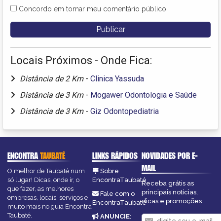
Concordo em tornar meu comentário público
Locais Próximos - Onde Fica:
Distância de 2 Km
-
Clinica Yassuda
Distância de 3 Km
-
Mogawer Odontologia e Saúde
Distância de 3 Km
-
Giz Odontopediatria
ENCONTRA
TAUBATÉ
LINKS RÁPIDOS
NOVIDADES POR E-
MAIL
O melhor de Taubaté num
Sobre
só lugar! Dicas, onde ir, o
EncontraTaubaté
Receba grátis as
que fazer, as melhores
principais notícias,
Fale com o
empresas, locais, serviços e
dicas e promoções
EncontraTaubaté
muito mais no guia Encontra
Taubaté.
ANUNCIE
: