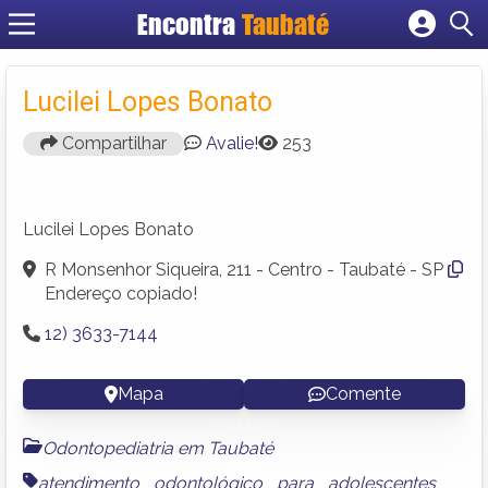
Encontra
Taubaté
Cadastrar empresa
Fazer login
Lucilei Lopes Bonato
Criar conta
Compartilhar
Avalie!
253
Lucilei Lopes Bonato
R Monsenhor Siqueira, 211 - Centro - Taubaté - SP
Endereço copiado!
12) 3633-7144
Mapa
Comente
Odontopediatria em Taubaté
atendimento odontológico para adolescentes