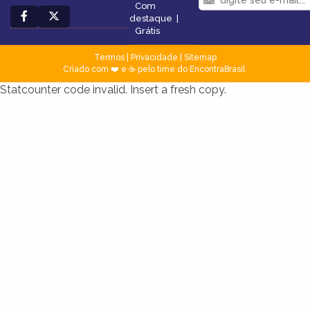
Com
destaque
|
Grátis
Termos
|
Privacidade
|
Sitemap
Criado com ❤️ e ☕ pelo time do EncontraBrasil
Statcounter code invalid. Insert a fresh copy.