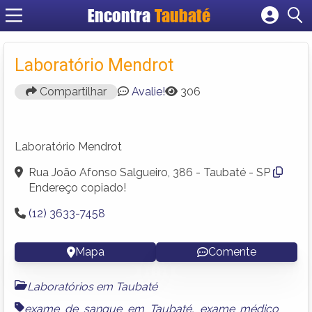
Encontra
Taubaté
Cadastrar empresa
Fazer login
Laboratório Mendrot
Criar conta
Compartilhar
Avalie!
306
Laboratório Mendrot
Rua João Afonso Salgueiro, 386 - Taubaté - SP
Endereço copiado!
(12) 3633-7458
Mapa
Comente
Laboratórios em Taubaté
exame de sangue em Taubaté
,
exame médico