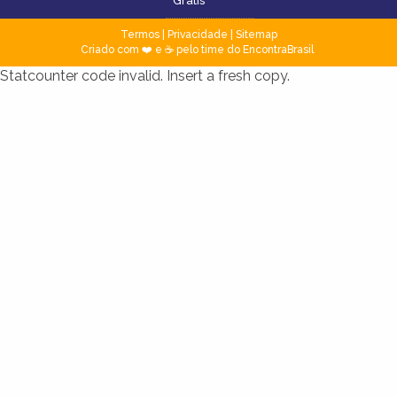
Grátis
Termos
|
Privacidade
|
Sitemap
Criado com ❤️ e ☕ pelo time do EncontraBrasil
Statcounter code invalid. Insert a fresh copy.