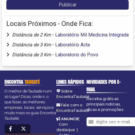
Locais Próximos - Onde Fica:
Distância de 2 Km
-
Laboratório Mil Medicina Integrada
Distância de 3 Km
-
Laboratório Acta
Distância de 3 Km
-
Laboratorio do Povo
ENCONTRA
TAUBATÉ
LINKS RÁPIDOS
NOVIDADES POR E-
MAIL
O melhor de Taubaté num
Sobre
só lugar! Dicas, onde ir, o
EncontraTaubaté
Receba grátis as
que fazer, as melhores
principais notícias,
Fale com o
empresas, locais, serviços e
dicas e promoções
EncontraTaubaté
muito mais no guia Encontra
Taubaté.
ANUNCIE
:
Com
destaque
|