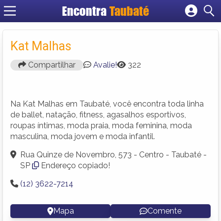
Encontra
Taubaté
Cadastrar empresa
Fazer login
Kat Malhas
Criar conta
Compartilhar
Avalie!
322
Na Kat Malhas em Taubaté, você encontra toda linha
de ballet, natação, fitness, agasalhos esportivos,
roupas íntimas, moda praia, moda feminina, moda
masculina, moda jovem e moda infantil.
Rua Quinze de Novembro, 573 - Centro - Taubaté -
SP
Endereço copiado!
(12) 3622-7214
Mapa
Comente