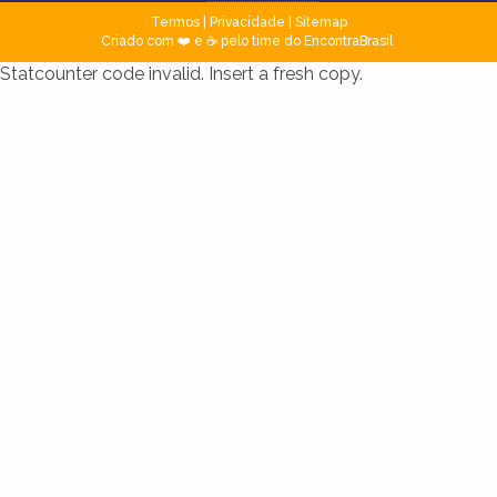
Termos
|
Privacidade
|
Sitemap
Criado com ❤️ e ☕ pelo time do EncontraBrasil
Statcounter code invalid. Insert a fresh copy.