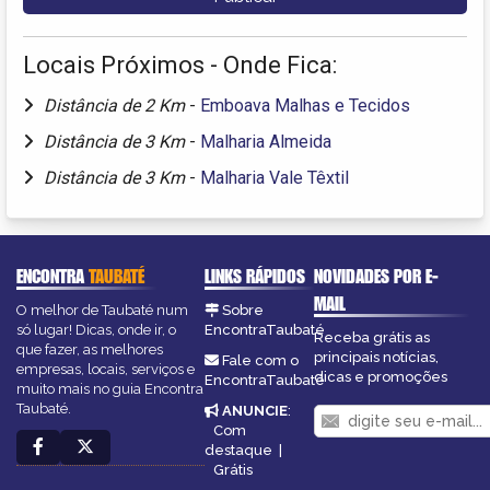
Locais Próximos - Onde Fica:
Distância de 2 Km
-
Emboava Malhas e Tecidos
Distância de 3 Km
-
Malharia Almeida
Distância de 3 Km
-
Malharia Vale Têxtil
ENCONTRA
TAUBATÉ
LINKS RÁPIDOS
NOVIDADES POR E-
MAIL
O melhor de Taubaté num
Sobre
só lugar! Dicas, onde ir, o
EncontraTaubaté
Receba grátis as
que fazer, as melhores
principais notícias,
Fale com o
empresas, locais, serviços e
dicas e promoções
EncontraTaubaté
muito mais no guia Encontra
Taubaté.
ANUNCIE
:
Com
destaque
|
Grátis