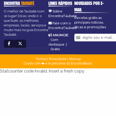
ENCONTRA
TAUBATÉ
LINKS RÁPIDOS
NOVIDADES POR E-
MAIL
O melhor de Taubaté num
Sobre
só lugar! Dicas, onde ir, o
EncontraTaubaté
Receba grátis as
que fazer, as melhores
principais notícias,
Fale com o
empresas, locais, serviços e
dicas e promoções
EncontraTaubaté
muito mais no guia Encontra
Taubaté.
ANUNCIE
:
Com
destaque
|
Grátis
Termos
|
Privacidade
|
Sitemap
Criado com ❤️ e ☕ pelo time do EncontraBrasil
Statcounter code invalid. Insert a fresh copy.