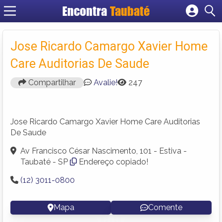
Encontra
Taubaté
Cadastrar empresa
Fazer login
Jose Ricardo Camargo Xavier Home
Criar conta
Care Auditorias De Saude
Compartilhar
Avalie!
247
Jose Ricardo Camargo Xavier Home Care Auditorias
De Saude
Av Francisco César Nascimento, 101 - Estiva -
Taubaté - SP
Endereço copiado!
(12) 3011-0800
Mapa
Comente