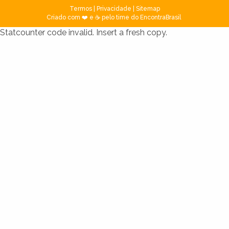
Termos
|
Privacidade
|
Sitemap
Criado com ❤️ e ☕ pelo time do EncontraBrasil
Statcounter code invalid. Insert a fresh copy.