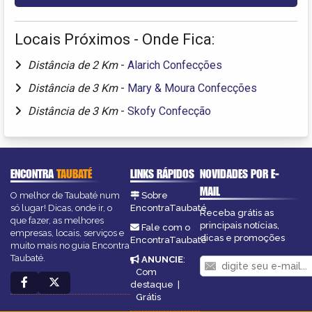
Locais Próximos - Onde Fica:
Distância de 2 Km
-
Alarich Confecções
Distância de 3 Km
-
Mary & Moura Confecções
Distância de 3 Km
-
Skofy Confecção
ENCONTRA
TAUBATÉ
LINKS RÁPIDOS
NOVIDADES POR E-
MAIL
O melhor de Taubaté num
Sobre
só lugar! Dicas, onde ir, o
EncontraTaubaté
Receba grátis as
que fazer, as melhores
principais notícias,
Fale com o
empresas, locais, serviços e
dicas e promoções
EncontraTaubaté
muito mais no guia Encontra
Taubaté.
ANUNCIE
:
Com
destaque
|
Grátis