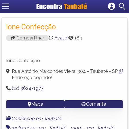
Encontra
Taubaté
Cadastrar empresa
Fazer login
Ione Confecção
Criar conta
Compartilhar
Avalie!
189
Ione Confecção
Rua Antônio Marcondes Vieira, 304 - Taubaté - SP
Endereço copiado!
(12) 3624-1977
Mapa
Comente
Confecção em Taubaté
confecções em Taubaté
,
moda em Taubaté
,