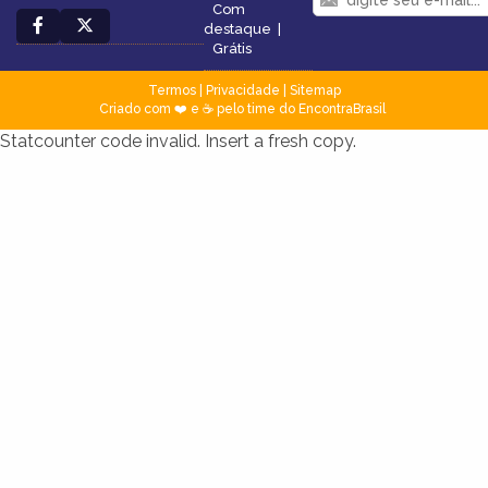
Com
destaque
|
Grátis
Termos
|
Privacidade
|
Sitemap
Criado com ❤️ e ☕ pelo time do EncontraBrasil
Statcounter code invalid. Insert a fresh copy.