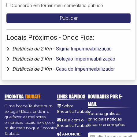
Concordo em tornar meu comentário público
Locais Próximos - Onde Fica:
Distância de 2 Km
-
Sigma Impermeabilizaçao
Distância de 3 Km
-
Solução Impermeabilização
Distância de 3 Km
-
Casa do Impermeabilizador
ENCONTRA
TAUBATÉ
LINKS RÁPIDOS
NOVIDADES POR E-
MAIL
O melhor de Taubaté num
Sobre
só lugar! Dicas, onde ir, o
EncontraTaubaté
Receba grátis as
que fazer, as melhores
principais notícias,
Fale com o
empresas, locais, serviços e
dicas e promoções
EncontraTaubaté
muito mais no guia Encontra
Taubaté.
ANUNCIE
: