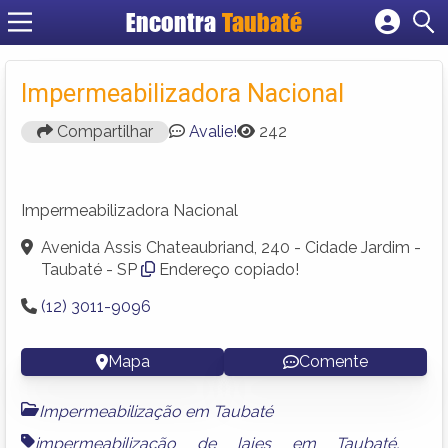
Encontra
Taubaté
Cadastrar empresa
Fazer login
Impermeabilizadora Nacional
Criar conta
Compartilhar
Avalie!
242
Impermeabilizadora Nacional
Avenida Assis Chateaubriand, 240 - Cidade Jardim -
Taubaté - SP
Endereço copiado!
(12) 3011-9096
Mapa
Comente
Impermeabilização em Taubaté
impermeabilização de lajes em Taubaté
,