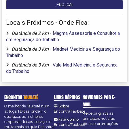
Locais Próximos - Onde Fica:
Distância de 2 Km
-
Magma Assessoria e Consultoria
em Segurança do Trabalho
Distância de 3 Km
-
Mednet Medicina e Segurança do
Trabalho
Distância de 3 Km
-
Vale Med Medicina e Segurança
do Trabalho
ENCONTRA
TAUBATÉ
LINKS RÁPIDOS
NOVIDADES POR E-
MAIL
O melhor de Taubaté num
Sobre
só lugar! Dicas, onde ir, o
EncontraTaubaté
Receba grátis as
que fazer, as melhores
principais notícias,
Fale com o
empresas, locais, serviços e
dicas e promoções
EncontraTaubaté
muito mais no guia Encontra