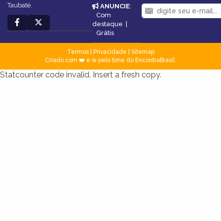
Taubaté.
ANUNCIE
:
Com
destaque
|
Grátis
Termos
|
Privacidade
|
Sitemap
Criado com ❤️ e ☕ pelo time do EncontraBrasil
Statcounter code invalid. Insert a fresh copy.