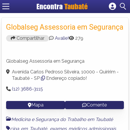
Encontra
Taubaté
Cadastrar empresa
Fazer login
Globalseg Assessoria em Segurança
Criar conta
Compartilhar
Avalie!
279
Globalseg Assessoria em Segurança
Avenida Carlos Pedroso Silveira, 10000 - Quiririm -
Taubaté - SP
Endereço copiado!
(12) 3686-3115
Mapa
Comente
Medicina e Segurança do Trabalho em Taubaté
cipa em Taubaté
,
exames médicos admissionais