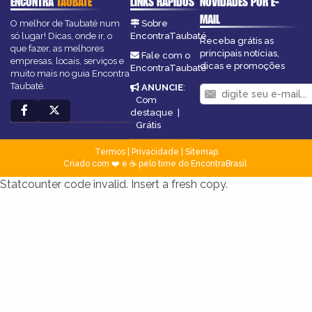
ENCONTRA
TAUBATÉ
LINKS RÁPIDOS
NOVIDADES POR E-
MAIL
O melhor de Taubaté num
Sobre
só lugar! Dicas, onde ir, o
EncontraTaubaté
Receba grátis as
que fazer, as melhores
principais notícias,
Fale com o
empresas, locais, serviços e
dicas e promoções
EncontraTaubaté
muito mais no guia Encontra
Taubaté.
ANUNCIE
:
Com
destaque
|
Grátis
Termos
|
Privacidade
|
Sitemap
Criado com ❤️ e ☕ pelo time do EncontraBrasil
Statcounter code invalid. Insert a fresh copy.