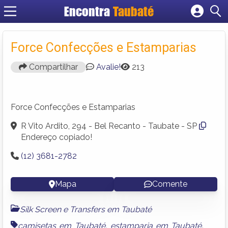
Encontra
Taubaté
Cadastrar empresa
Fazer login
Force Confecções e Estamparias
Criar conta
Compartilhar
Avalie!
213
Force Confecções e Estamparias
R Vito Ardito, 294 - Bel Recanto - Taubate - SP
Endereço copiado!
(12) 3681-2782
Mapa
Comente
Silk Screen e Transfers em Taubaté
camisetas em Taubaté
,
estamparia em Taubaté
,