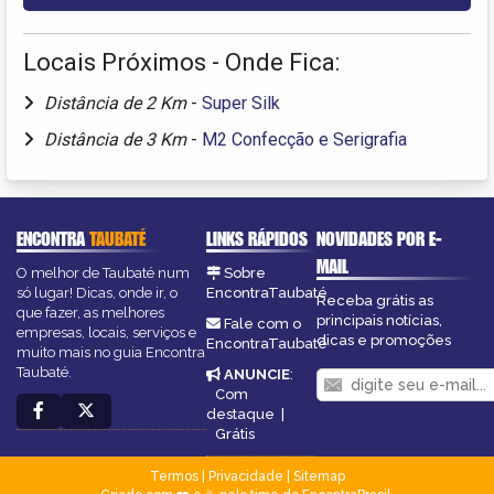
Locais Próximos - Onde Fica:
Distância de 2 Km
-
Super Silk
Distância de 3 Km
-
M2 Confecção e Serigrafia
ENCONTRA
TAUBATÉ
LINKS RÁPIDOS
NOVIDADES POR E-
MAIL
O melhor de Taubaté num
Sobre
só lugar! Dicas, onde ir, o
EncontraTaubaté
Receba grátis as
que fazer, as melhores
principais notícias,
Fale com o
empresas, locais, serviços e
dicas e promoções
EncontraTaubaté
muito mais no guia Encontra
Taubaté.
ANUNCIE
:
Com
destaque
|
Grátis
Termos
|
Privacidade
|
Sitemap