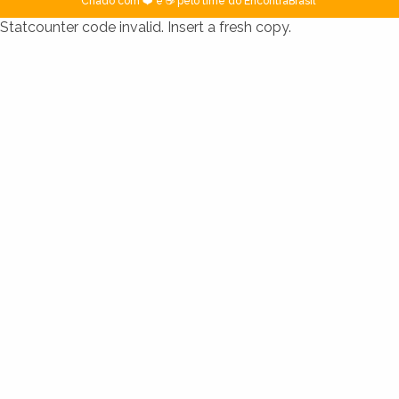
Criado com ❤️ e ☕ pelo time do EncontraBrasil
Statcounter code invalid. Insert a fresh copy.