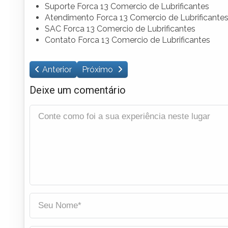
Suporte Forca 13 Comercio de Lubrificantes
Atendimento Forca 13 Comercio de Lubrificante
SAC Forca 13 Comercio de Lubrificantes
Contato Forca 13 Comercio de Lubrificantes
Anterior
Próximo
Deixe um comentário