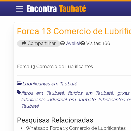
Encontra
Taubaté
Forca 13 Comercio de Lubrif
Compartilhar
Avalie!
Visitas: 166
Forca 13 Comercio de Lubrificantes
Lubrificantes em Taubaté
filtros em Taubaté
,
fluídos em Taubaté
,
grxas
lubrificante industrial em Taubaté
,
lubrificantes 
Taubaté
Pesquisas Relacionadas
Whatsapp Forca 13 Comercio de Lubrificantes