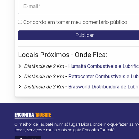
Concordo em tornar meu comentário público
Locais Próximos - Onde Fica:
Distância de 2 Km
-
Humaitá Combustíveis e Lubrifi
Distância de 3 Km
-
Petrocenter Combustiveis e Lubr
Distância de 3 Km
-
Brasworld Distribuidora de Lubri
ENCONTRA
TAUBATÉ
O melhor de Taubaté num só lugar! Dicas, onde ir, o que fazer, as 
locais, serviços e muito mais no guia Encontra Taubaté.