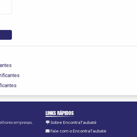
cantes
ificantes
ficantes
LINKS RÁPIDOS
melhores empresas,
Sobre EncontraTaubaté
Fale com o EncontraTaubaté