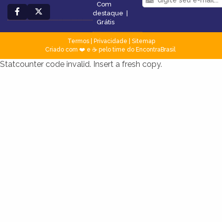
Com
destaque
|
Grátis
Termos
|
Privacidade
|
Sitemap
Criado com ❤️ e ☕ pelo time do EncontraBrasil
Statcounter code invalid. Insert a fresh copy.