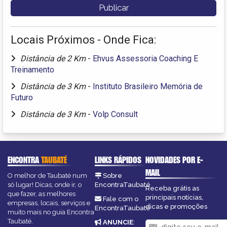
Locais Próximos - Onde Fica:
Distância de 2 Km
-
Ehvus Assessoria Coaching E
Treinamento
Distância de 3 Km
-
Instituto Brasileiro Memória de
Futuro
Distância de 3 Km
-
Volp Consult
ENCONTRA
TAUBATÉ
LINKS RÁPIDOS
NOVIDADES POR E-
MAIL
O melhor de Taubaté num
Sobre
só lugar! Dicas, onde ir, o
EncontraTaubaté
Receba grátis as
que fazer, as melhores
principais notícias,
Fale com o
empresas, locais, serviços e
dicas e promoções
EncontraTaubaté
muito mais no guia Encontra
Taubaté.
ANUNCIE
: