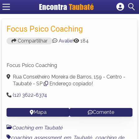
Encontra
Taubaté
Cadastrar empresa
Fazer login
Focus Psico Coaching
Criar conta
Compartilhar
Avalie!
184
Focus Psico Coaching
Rua Conselheiro Moreira de Barros, 159 - Centro -
Taubaté - SP
Endereço copiado!
(12) 3622-6374
Mapa
Comente
Coaching em Taubaté
coaching assessment em Taubaté
,
coaching de