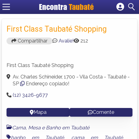
Encontra
Taubaté
Cadastrar empresa
Fazer login
First Class Taubaté Shopping
Criar conta
Compartilhar
Avalie!
212
First Class Taubaté Shopping
Av. Charles Schineider, 1700 - Vila Costa - Taubaté -
SP
Endereço copiado!
(12) 3426-9677
Mapa
Comente
Cama, Mesa e Banho em Taubaté
banho em Taubaté
,
cama em Taubaté
,