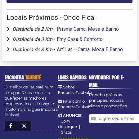
Locais Próximos - Onde Fica:
Distância de 2 Km
-
Prisma Cama, Mesa e Banho
Distância de 3 Km
-
Emy Casa & Conforto
Distância de 3 Km
-
Art’ Lar – Cama, Mesa E Banho
ENCONTRA
TAUBATÉ
LINKS RÁPIDOS
NOVIDADES POR E-
MAIL
O melhor de Taubaté num
Sobre
só lugar! Dicas, onde ir, o
EncontraTaubaté
Receba grátis as
que fazer, as melhores
principais notícias,
Fale com o
empresas, locais, serviços e
dicas e promoções
EncontraTaubaté
muito mais no guia Encontra
Taubaté.
ANUNCIE
:
Com
destaque
|
Grátis