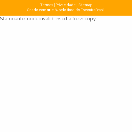
Termos
|
Privacidade
|
Sitemap
Criado com ❤️ e ☕ pelo time do EncontraBrasil
Statcounter code invalid. Insert a fresh copy.