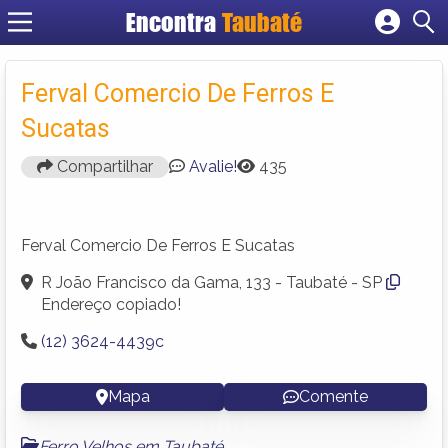
Encontra
Taubaté
Cadastrar empresa
Fazer login
Ferval Comercio De Ferros E
Criar conta
Sucatas
Compartilhar
Avalie!
435
Ferval Comercio De Ferros E Sucatas
R João Francisco da Gama, 133 - Taubaté - SP
Endereço copiado!
(12) 3624-4439c
Mapa
Comente
Ferro Velhos em Taubaté