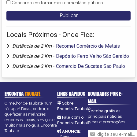
Concordo em tornar meu comentário público
Locais Próximos - Onde Fica:
Distância de 2 Km
-
Recomet Comércio de Metais
Distância de 3 Km
-
Depósito Ferro Velho São Geraldo
Distância de 3 Km
-
Comercio De Sucatas Sao Paulo
ENCONTRA
TAUBATÉ
LINKS RÁPIDOS
NOVIDADES POR E-
MAIL
O melhor de Taubaté num
Sobre
só lugar! Dicas, onde ir, o
EncontraTaubaté
Receba grátis as
que fazer, as melhores
principais notícias,
Fale com o
empresas, locais, serviços e
dicas e promoções
EncontraTaubaté
muito mais no guia Encontra
Taubaté.
ANUNCIE
:
Com