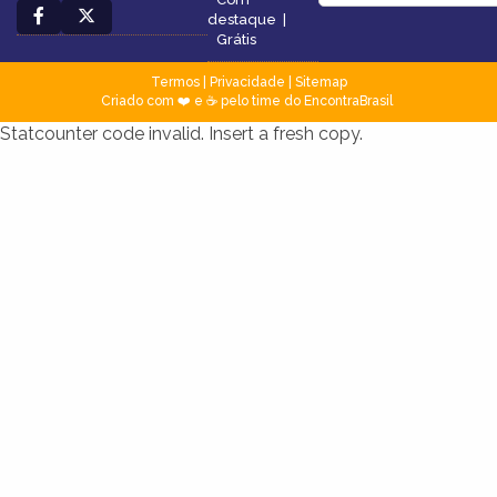
destaque
|
Grátis
Termos
|
Privacidade
|
Sitemap
Criado com ❤️ e ☕ pelo time do EncontraBrasil
Statcounter code invalid. Insert a fresh copy.