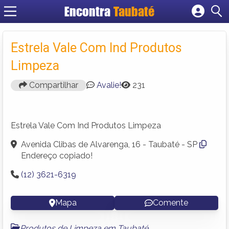
Encontra
Taubaté
Cadastrar empresa
Fazer login
Estrela Vale Com Ind Produtos
Criar conta
Limpeza
Compartilhar
Avalie!
231
Estrela Vale Com Ind Produtos Limpeza
Avenida Clibas de Alvarenga, 16 - Taubaté - SP
Endereço copiado!
(12) 3621-6319
Mapa
Comente
Produtos de Limpeza em Taubaté