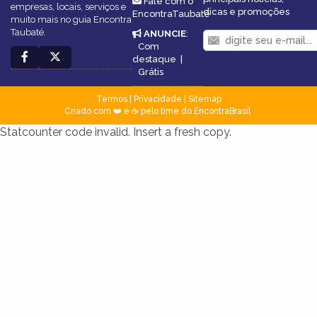
Fale com o
empresas, locais, serviços e
dicas e promoções
EncontraTaubaté
muito mais no guia Encontra
Taubaté.
ANUNCIE
:
Com
destaque
|
Grátis
Termos
|
Privacidade
|
Sitemap
Criado com ❤️ e ☕ pelo time do EncontraBrasil
Statcounter code invalid. Insert a fresh copy.