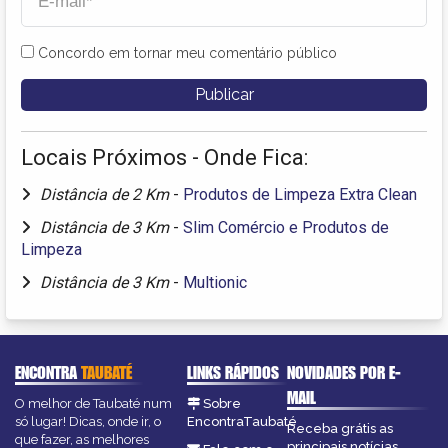
Concordo em tornar meu comentário público
Locais Próximos - Onde Fica:
Distância de 2 Km
-
Produtos de Limpeza Extra Clean
Distância de 3 Km
-
Slim Comércio e Produtos de
Limpeza
Distância de 3 Km
-
Multionic
ENCONTRA
TAUBATÉ
LINKS RÁPIDOS
NOVIDADES POR E-
MAIL
O melhor de Taubaté num
Sobre
só lugar! Dicas, onde ir, o
EncontraTaubaté
Receba grátis as
que fazer, as melhores
principais notícias,