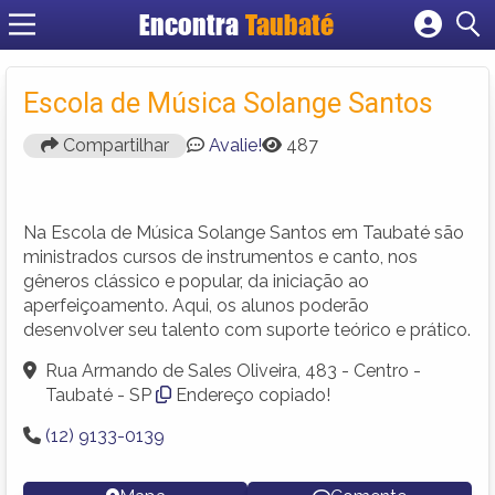
Encontra
Taubaté
Cadastrar empresa
Fazer login
Escola de Música Solange Santos
Criar conta
Compartilhar
Avalie!
487
Na Escola de Música Solange Santos em Taubaté são
ministrados cursos de instrumentos e canto, nos
gêneros clássico e popular, da iniciação ao
aperfeiçoamento. Aqui, os alunos poderão
desenvolver seu talento com suporte teórico e prático.
Rua Armando de Sales Oliveira, 483 - Centro -
Taubaté - SP
Endereço copiado!
(12) 9133-0139