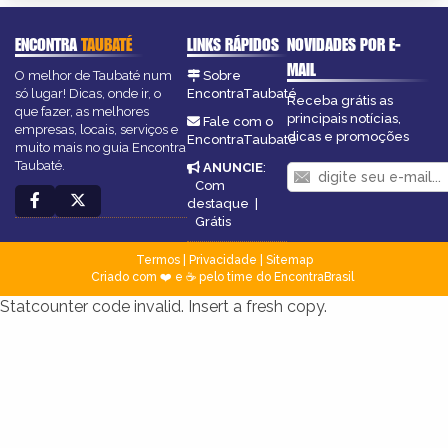
ENCONTRA
TAUBATÉ
LINKS RÁPIDOS
NOVIDADES POR E-
MAIL
O melhor de Taubaté num
Sobre
só lugar! Dicas, onde ir, o
EncontraTaubaté
Receba grátis as
que fazer, as melhores
principais notícias,
Fale com o
empresas, locais, serviços e
dicas e promoções
EncontraTaubaté
muito mais no guia Encontra
Taubaté.
ANUNCIE
:
Com
destaque
|
Grátis
Termos
|
Privacidade
|
Sitemap
Criado com ❤️ e ☕ pelo time do EncontraBrasil
Statcounter code invalid. Insert a fresh copy.