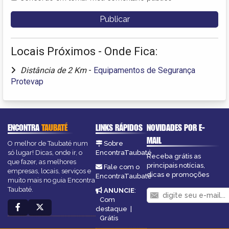
Locais Próximos - Onde Fica:
Distância de 2 Km
-
Equipamentos de Segurança
Protevap
ENCONTRA
TAUBATÉ
LINKS RÁPIDOS
NOVIDADES POR E-
MAIL
O melhor de Taubaté num
Sobre
só lugar! Dicas, onde ir, o
EncontraTaubaté
Receba grátis as
que fazer, as melhores
principais notícias,
Fale com o
empresas, locais, serviços e
dicas e promoções
EncontraTaubaté
muito mais no guia Encontra
Taubaté.
ANUNCIE
:
Com
destaque
|
Grátis