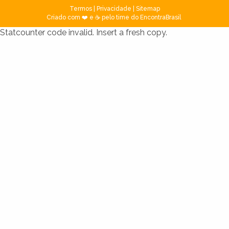
Termos
|
Privacidade
|
Sitemap
Criado com ❤️ e ☕ pelo time do EncontraBrasil
Statcounter code invalid. Insert a fresh copy.