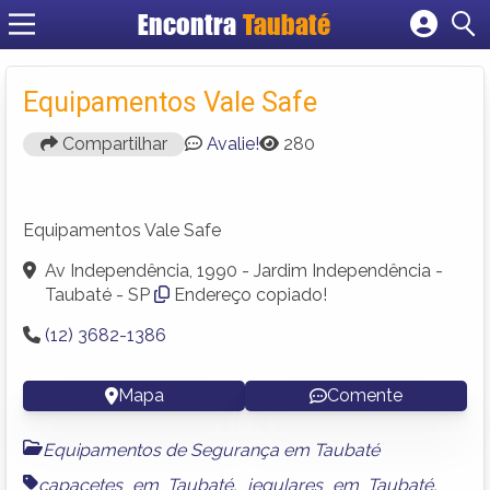
Encontra
Taubaté
Cadastrar empresa
Fazer login
Equipamentos Vale Safe
Criar conta
Compartilhar
Avalie!
280
Equipamentos Vale Safe
Av Independência, 1990 - Jardim Independência -
Taubaté - SP
Endereço copiado!
(12) 3682-1386
Mapa
Comente
Equipamentos de Segurança em Taubaté
capacetes em Taubaté
,
jegulares em Taubaté
,