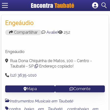
Encontra
Taubaté
Cadastrar empresa
Fazer login
Engeáudio
Criar conta
Compartilhar
Avalie!
252
Engeáudio
Rua Dona Chiquinha de Matos, 100 - Centro -
Taubaté - SP
Endereço copiado!
(12) 3635-1010
Mapa
Comente
Instrumentos Musicais em Taubaté
contra baixo em Taubaté
,
contrabaixo em