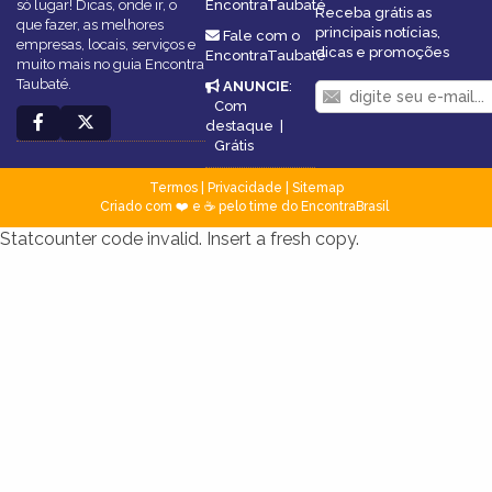
só lugar! Dicas, onde ir, o
EncontraTaubaté
Receba grátis as
que fazer, as melhores
principais notícias,
Fale com o
empresas, locais, serviços e
dicas e promoções
EncontraTaubaté
muito mais no guia Encontra
Taubaté.
ANUNCIE
:
Com
destaque
|
Grátis
Termos
|
Privacidade
|
Sitemap
Criado com ❤️ e ☕ pelo time do EncontraBrasil
Statcounter code invalid. Insert a fresh copy.