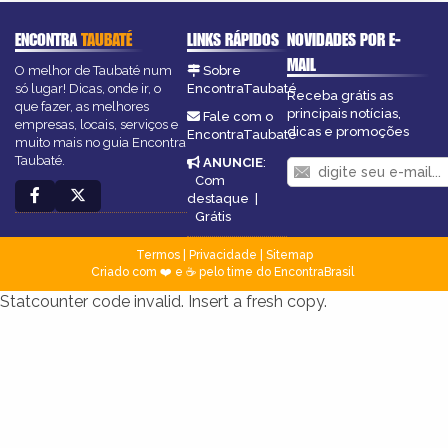
ENCONTRA
TAUBATÉ
LINKS RÁPIDOS
NOVIDADES POR E-
MAIL
O melhor de Taubaté num
Sobre
só lugar! Dicas, onde ir, o
EncontraTaubaté
Receba grátis as
que fazer, as melhores
principais notícias,
Fale com o
empresas, locais, serviços e
dicas e promoções
EncontraTaubaté
muito mais no guia Encontra
Taubaté.
ANUNCIE
:
Com
destaque
|
Grátis
Termos
|
Privacidade
|
Sitemap
Criado com ❤️ e ☕ pelo time do EncontraBrasil
Statcounter code invalid. Insert a fresh copy.