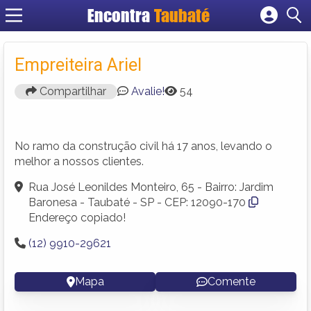
Encontra
Taubaté
Cadastrar empresa
Fazer login
Empreiteira Ariel
Criar conta
Compartilhar
Avalie!
54
No ramo da construção civil há 17 anos, levando o
melhor a nossos clientes.
Rua José Leonildes Monteiro, 65 - Bairro: Jardim
Baronesa - Taubaté - SP - CEP: 12090-170
Endereço copiado!
(12) 9910-29621
Mapa
Comente