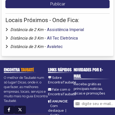
Locais Próximos - Onde Fica:
Distância de 2 Km
-
Assistência Imperial
Distância de 3 Km
-
All Tec Eletrônica
Distância de 3 Km
-
Avaletec
ENCONTRA
TAUBATÉ
LINKS RÁPIDOS
NOVIDADES POR E-
MAIL
O melhor de Taubaté num
Sobre
só lugar! Dicas, onde ir, o
EncontraTaubaté
Receba grátis as
que fazer, as melhores
principais notícias,
Fale com o
empresas, locais, serviços e
dicas e promoções
EncontraTaubaté
muito mais no guia Encontra
Taubaté.
ANUNCIE
:
Com
destaque
|