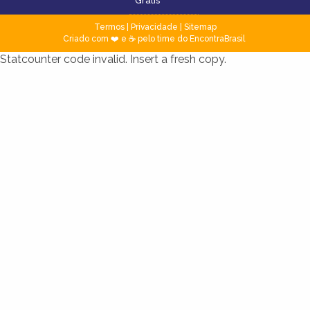
Grátis
Termos
|
Privacidade
|
Sitemap
Criado com ❤️ e ☕ pelo time do EncontraBrasil
Statcounter code invalid. Insert a fresh copy.