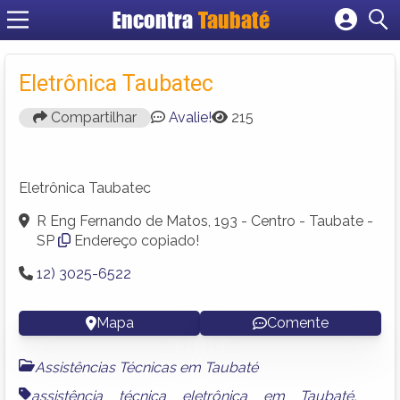
Encontra
Taubaté
Cadastrar empresa
Fazer login
Eletrônica Taubatec
Criar conta
Compartilhar
Avalie!
215
Eletrônica Taubatec
R Eng Fernando de Matos, 193 - Centro - Taubate -
SP
Endereço copiado!
12) 3025-6522
Mapa
Comente
Assistências Técnicas em Taubaté
assistência técnica eletrônica em Taubaté
,