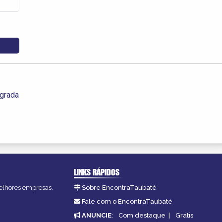
egrada
LINKS RÁPIDOS
melhores empresas,
Sobre EncontraTaubaté
Fale com o EncontraTaubaté
ANUNCIE
:
Com destaque
|
Grátis