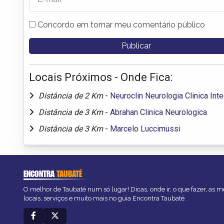
Concordo em tornar meu comentário público
Locais Próximos - Onde Fica:
Distância de 2 Km
-
Neuroclin Neurologia Clinica Int
Distância de 3 Km
-
Abrahan Clinica Neurologica
Distância de 3 Km
-
Marcelo Luccimussi
ENCONTRA
TAUBATÉ
O melhor de Taubaté num só lugar! Dicas, onde ir, o que fazer, as 
locais, serviços e muito mais no guia Encontra Taubaté.