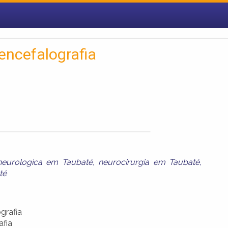
oencefalografia
 neurologica em Taubaté
,
neurocirurgia em Taubaté
,
té
grafia
afia