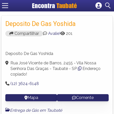
Encontra
Taubaté
Cadastrar empresa
Fazer login
Deposito De Gas Yoshida
Criar conta
Compartilhar
Avalie!
201
Deposito De Gas Yoshida
Rua José Vicente de Barros, 2455 - Vila Nossa
Senhora Das Graças - Taubaté - SP
Endereço
copiado!
(12) 3624-6148
Mapa
Comente
Entrega de Gás em Taubaté