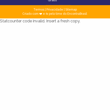
Grátis
Termos
|
Privacidade
|
Sitemap
Criado com ❤️ e ☕ pelo time do EncontraBrasil
Statcounter code invalid. Insert a fresh copy.