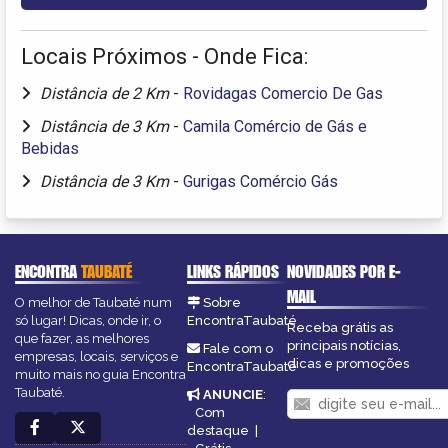
Locais Próximos - Onde Fica:
Distância de 2 Km
-
Rovidagas Comercio De Gas
Distância de 3 Km
-
Camila Comércio de Gás e
Bebidas
Distância de 3 Km
-
Gurigas Comércio Gás
ENCONTRA
TAUBATÉ
LINKS RÁPIDOS
NOVIDADES POR E-
MAIL
O melhor de Taubaté num
Sobre
só lugar! Dicas, onde ir, o
EncontraTaubaté
Receba grátis as
que fazer, as melhores
principais notícias,
Fale com o
empresas, locais, serviços e
dicas e promoções
EncontraTaubaté
muito mais no guia Encontra
Taubaté.
ANUNCIE
:
Com
destaque
|