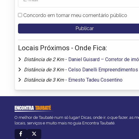
Concordo em tornar meu comentário público
Locais Próximos - Onde Fica:
Distância de 2 Km
-
Daniel Guisard – Corretor de im
Distância de 3 Km
-
Celso Danelli Empreendimentos 
Distância de 3 Km
-
Ernesto Tadeu Cosentino
ENCONTRA
TAUBATÉ
O melhor de Taubaté num só lugar! Dicas, onde ir, o que fazer, as 
locais, serviços e muito mais no guia Encontra Taubaté.