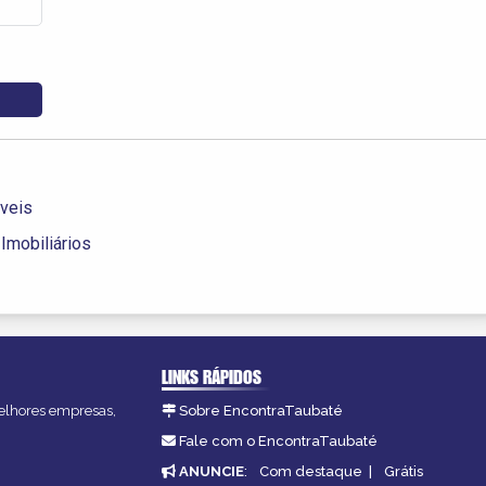
óveis
Imobiliários
LINKS RÁPIDOS
melhores empresas,
Sobre EncontraTaubaté
Fale com o EncontraTaubaté
ANUNCIE
:
Com destaque
|
Grátis