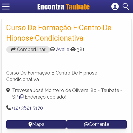
Encontra
Taubaté
Cadastrar empresa
Fazer login
Curso De Formação E Centro De
Criar conta
Hipnose Condicionativa
Compartilhar
Avalie!
381
Curso De Formação E Centro De Hipnose
Condicionativa
Travessa José Monteiro de Oliveira, 80 - Taubaté -
SP
Endereço copiado!
(12) 3621 5170
Mapa
Comente