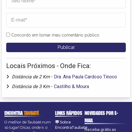
Concordo em tornar meu comentário público
Locais Próximos - Onde Fica:
Distância de 2 Km
-
Dra. Ana Paula Cardoso Tinoco
Distância de 3 Km
-
Castilho & Moura
ENCONTRA
TAUBATÉ
LINKS RÁPIDOS
NOVIDADES POR E-
MAIL
O melhor de Taubaté num
Sobre
só lugar! Dicas, onde ir, o
EncontraTaubaté
Receba grátis as