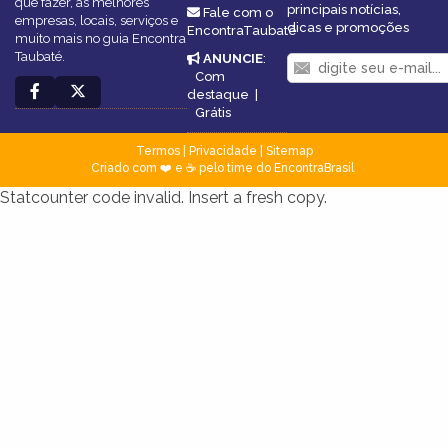
que fazer, as melhores
principais notícias,
Fale com o
empresas, locais, serviços e
dicas e promoções
EncontraTaubaté
muito mais no guia Encontra
Taubaté.
ANUNCIE
:
Com
destaque
|
Grátis
Termos
|
Privacidade
|
Sitemap
Criado com ❤️ e ☕ pelo time do EncontraBrasil
Statcounter code invalid. Insert a fresh copy.