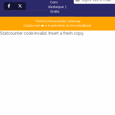
Com
destaque
|
Grátis
Termos
|
Privacidade
|
Sitemap
Criado com ❤️ e ☕ pelo time do EncontraBrasil
Statcounter code invalid. Insert a fresh copy.