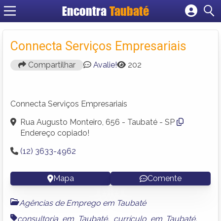
Encontra
Taubaté
Cadastrar empresa
Fazer login
Connecta Serviços Empresariais
Criar conta
Compartilhar
Avalie!
202
Connecta Serviços Empresariais
Rua Augusto Monteiro, 656 - Taubaté - SP
Endereço copiado!
(12) 3633-4962
Mapa
Comente
Agências de Emprego em Taubaté
consultoria em Taubaté
,
currículo em Taubaté
,