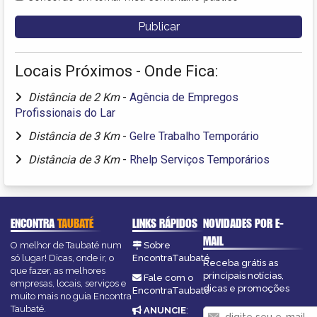
Locais Próximos - Onde Fica:
Distância de 2 Km
-
Agência de Empregos
Profissionais do Lar
Distância de 3 Km
-
Gelre Trabalho Temporário
Distância de 3 Km
-
Rhelp Serviços Temporários
ENCONTRA
TAUBATÉ
LINKS RÁPIDOS
NOVIDADES POR E-
MAIL
O melhor de Taubaté num
Sobre
só lugar! Dicas, onde ir, o
EncontraTaubaté
Receba grátis as
que fazer, as melhores
principais notícias,
Fale com o
empresas, locais, serviços e
dicas e promoções
EncontraTaubaté
muito mais no guia Encontra
Taubaté.
ANUNCIE
: