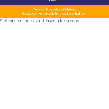
Grátis
Termos
|
Privacidade
|
Sitemap
Criado com ❤️ e ☕ pelo time do EncontraBrasil
Statcounter code invalid. Insert a fresh copy.