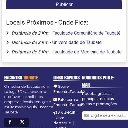
Locais Próximos - Onde Fica:
Distância de 2 Km
-
Faculdade Comunitária de Taubaté
Distância de 3 Km
-
Universidade de Taubate
Distância de 3 Km
-
Faculdade de Medicina de Taubate
ENCONTRA
TAUBATÉ
LINKS RÁPIDOS
NOVIDADES POR E-
MAIL
O melhor de Taubaté num
Sobre
só lugar! Dicas, onde ir, o
EncontraTaubaté
Receba grátis as
que fazer, as melhores
principais notícias,
Fale com o
empresas, locais, serviços e
dicas e promoções
EncontraTaubaté
muito mais no guia Encontra
Taubaté.
ANUNCIE
:
Com
destaque
|