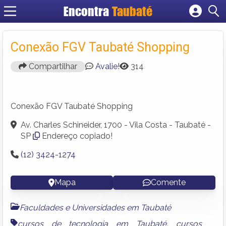
Encontra
Taubaté
Cadastrar empresa
Fazer login
Conexão FGV Taubaté Shopping
Criar conta
Compartilhar
Avalie!
314
Conexão FGV Taubaté Shopping
Av. Charles Schineider, 1700 - Vila Costa - Taubaté -
SP
Endereço copiado!
(12) 3424-1274
Mapa
Comente
Faculdades e Universidades em Taubaté
cursos de tecnologia em Taubaté
,
cursos