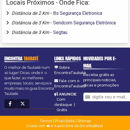
Locais Próximos - Onde Fica:
Distância de 2 Km
-
Bs Segurança Eletronica
Distância de 3 Km
-
Sendcom Segurança Eletrônica
Distância de 3 Km
-
Segtau
ENCONTRA
TAUBATÉ
LINKS RÁPIDOS
NOVIDADES POR E-
MAIL
O melhor de Taubaté num
Sobre
só lugar! Dicas, onde ir, o
EncontraTaubaté
Receba grátis as
que fazer, as melhores
principais notícias,
Fale com o
empresas, locais, serviços e
dicas e promoções
EncontraTaubaté
muito mais no guia Encontra
Taubaté.
ANUNCIE
:
Com
destaque
|
Grátis
Termos
|
Privacidade
|
Sitemap
Criado com ❤️ e ☕ pelo time do EncontraBrasil