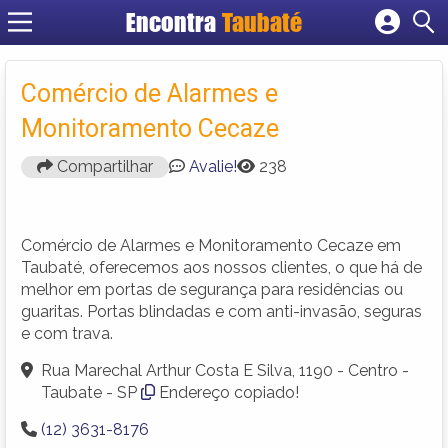
Encontra
Taubaté
Cadastrar empresa
Fazer login
Comércio de Alarmes e
Criar conta
Monitoramento Cecaze
Compartilhar
Avalie!
238
Comércio de Alarmes e Monitoramento Cecaze em
Taubaté, oferecemos aos nossos clientes, o que há de
melhor em portas de segurança para residências ou
guaritas. Portas blindadas e com anti-invasão, seguras
e com trava.
Rua Marechal Arthur Costa E Silva, 1190 - Centro -
Taubate - SP
Endereço copiado!
(12) 3631-8176