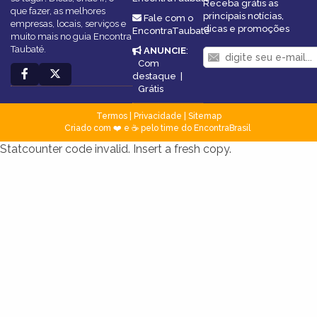
Receba grátis as
que fazer, as melhores
principais notícias,
Fale com o
empresas, locais, serviços e
dicas e promoções
EncontraTaubaté
muito mais no guia Encontra
Taubaté.
ANUNCIE
:
Com
destaque
|
Grátis
Termos
|
Privacidade
|
Sitemap
Criado com ❤️ e ☕ pelo time do EncontraBrasil
Statcounter code invalid. Insert a fresh copy.