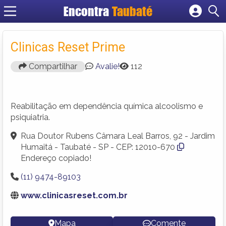
Encontra
Taubaté
Cadastrar empresa
Fazer login
Clinicas Reset Prime
Criar conta
Compartilhar
Avalie!
112
Reabilitação em dependência química alcoolismo e
psiquiatria.
Rua Doutor Rubens Câmara Leal Barros, 92 - Jardim
Humaitá - Taubaté - SP - CEP: 12010-670
Endereço copiado!
(11) 9474-89103
www.clinicasreset.com.br
Mapa
Comente