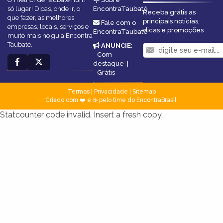
só lugar! Dicas, onde ir, o
EncontraTaubaté
Receba grátis as
que fazer, as melhores
principais notícias,
Fale com o
empresas, locais, serviços e
dicas e promoções
EncontraTaubaté
muito mais no guia Encontra
Taubaté.
ANUNCIE
:
Com
destaque
|
Grátis
Termos
|
Privacidade
|
Sitemap
Criado com ❤️ e ☕ pelo time do EncontraBrasil
Statcounter code invalid. Insert a fresh copy.