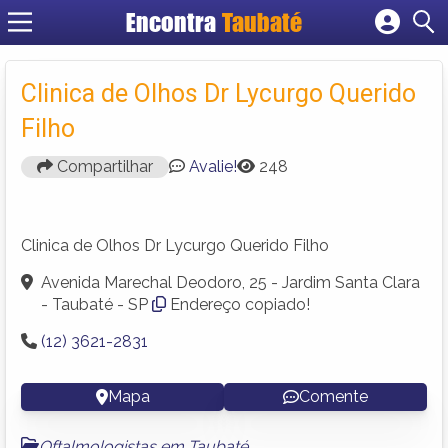
Encontra
Taubaté
Cadastrar empresa
Fazer login
Clinica de Olhos Dr Lycurgo Querido
Criar conta
Filho
Compartilhar
Avalie!
248
Clinica de Olhos Dr Lycurgo Querido Filho
Avenida Marechal Deodoro, 25 - Jardim Santa Clara
- Taubaté - SP
Endereço copiado!
(12) 3621-2831
Mapa
Comente
Oftalmologistas em Taubaté