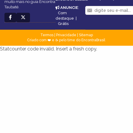
muito mais no guia Encontra
Taubaté.
ANUNCIE
:
Com
destaque
|
Grátis
Termos
|
Privacidade
|
Sitemap
Criado com ❤️ e ☕ pelo time do EncontraBrasil
Statcounter code invalid. Insert a fresh copy.