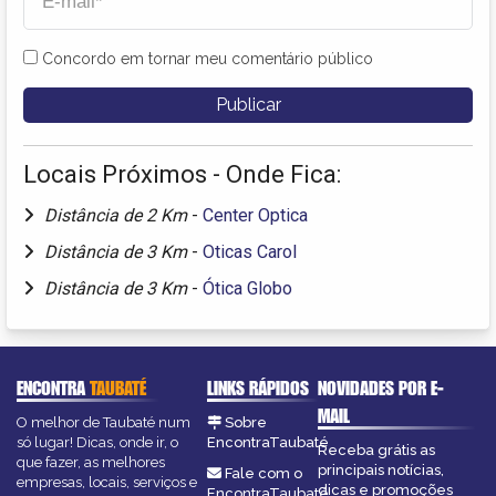
Concordo em tornar meu comentário público
Locais Próximos - Onde Fica:
Distância de 2 Km
-
Center Optica
Distância de 3 Km
-
Oticas Carol
Distância de 3 Km
-
Ótica Globo
ENCONTRA
TAUBATÉ
LINKS RÁPIDOS
NOVIDADES POR E-
MAIL
O melhor de Taubaté num
Sobre
só lugar! Dicas, onde ir, o
EncontraTaubaté
Receba grátis as
que fazer, as melhores
principais notícias,
Fale com o
empresas, locais, serviços e
dicas e promoções
EncontraTaubaté