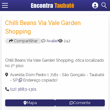
Encontra
Taubaté
Cadastrar empresa
Fazer login
Chilli Beans Via Vale Garden
Criar conta
Shopping
Compartilhar
Avalie!
242
Chilli Beans Via Vale Garden Shopping, ótica localizado
no 2º piso
Avenida Dom Pedro I, 7181 - São Gonçalo - Taubaté
- SP
Endereço copiado!
(12) 3683-1301
Mapa
Comente