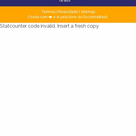
Grátis
Termos
|
Privacidade
|
Sitemap
Criado com ❤️ e ☕ pelo time do EncontraBrasil
Statcounter code invalid. Insert a fresh copy.