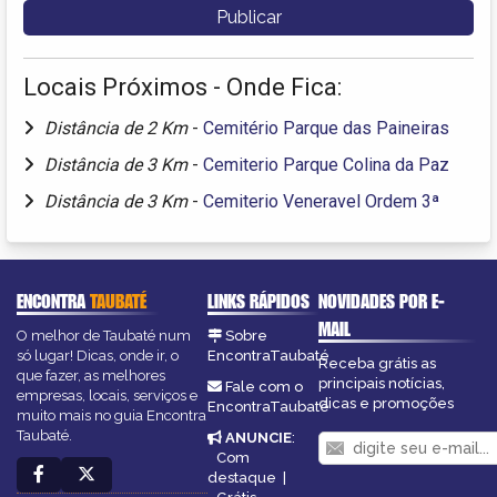
Locais Próximos - Onde Fica:
Distância de 2 Km
-
Cemitério Parque das Paineiras
Distância de 3 Km
-
Cemiterio Parque Colina da Paz
Distância de 3 Km
-
Cemiterio Veneravel Ordem 3ª
ENCONTRA
TAUBATÉ
LINKS RÁPIDOS
NOVIDADES POR E-
MAIL
O melhor de Taubaté num
Sobre
só lugar! Dicas, onde ir, o
EncontraTaubaté
Receba grátis as
que fazer, as melhores
principais notícias,
Fale com o
empresas, locais, serviços e
dicas e promoções
EncontraTaubaté
muito mais no guia Encontra
Taubaté.
ANUNCIE
:
Com
destaque
|