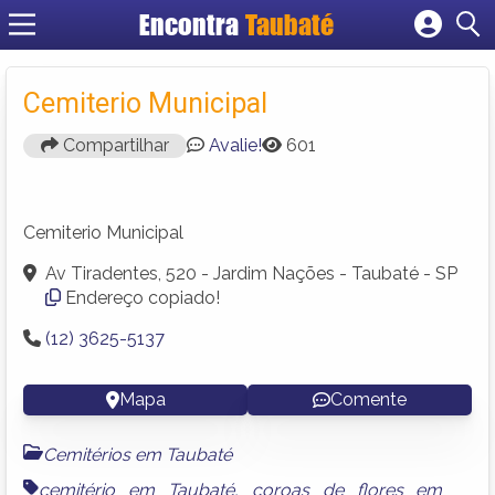
Encontra
Taubaté
Cadastrar empresa
Fazer login
Cemiterio Municipal
Criar conta
Compartilhar
Avalie!
601
Cemiterio Municipal
Av Tiradentes, 520 - Jardim Nações - Taubaté - SP
Endereço copiado!
(12) 3625-5137
Mapa
Comente
Cemitérios em Taubaté
cemitério em Taubaté
,
coroas de flores em