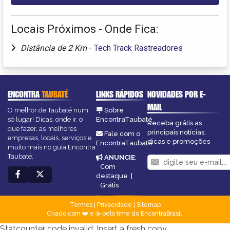
Locais Próximos - Onde Fica:
Distância de 2 Km
-
Tech Track Rastreadores
ENCONTRA
TAUBATÉ
LINKS RÁPIDOS
NOVIDADES POR E-
MAIL
O melhor de Taubaté num
Sobre
só lugar! Dicas, onde ir, o
EncontraTaubaté
Receba grátis as
que fazer, as melhores
principais notícias,
Fale com o
empresas, locais, serviços e
dicas e promoções
EncontraTaubaté
muito mais no guia Encontra
Taubaté.
ANUNCIE
:
Com
destaque
|
Grátis
Termos
|
Privacidade
|
Sitemap
Criado com ❤️ e ☕ pelo time do EncontraBrasil
Statcounter code invalid. Insert a fresh copy.