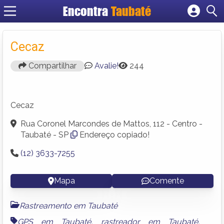
Encontra
Taubaté
Cadastrar empresa
Fazer login
Cecaz
Criar conta
Compartilhar
Avalie!
244
Cecaz
Rua Coronel Marcondes de Mattos, 112 - Centro -
Taubaté - SP
Endereço copiado!
(12) 3633-7255
Mapa
Comente
Rastreamento em Taubaté
GPS em Taubaté
,
rastreador em Taubaté
,