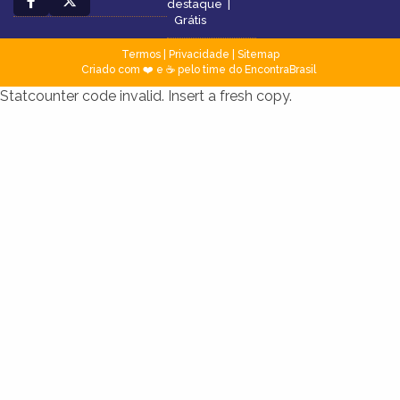
destaque
|
Grátis
Termos
|
Privacidade
|
Sitemap
Criado com ❤️ e ☕ pelo time do EncontraBrasil
Statcounter code invalid. Insert a fresh copy.