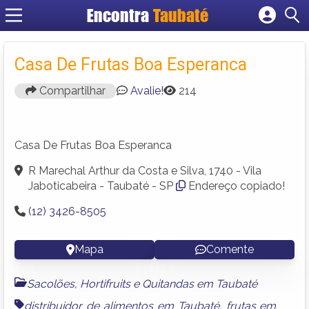
Encontra
Taubaté
Cadastrar empresa
Fazer login
Casa De Frutas Boa Esperanca
Criar conta
Compartilhar
Avalie!
214
Casa De Frutas Boa Esperanca
R Marechal Arthur da Costa e Silva, 1740 - Vila
Jaboticabeira - Taubaté - SP
Endereço copiado!
(12) 3426-8505
Mapa
Comente
Sacolões, Hortifruits e Quitandas em Taubaté
distribuidor de alimentos em Taubaté
,
frutas em