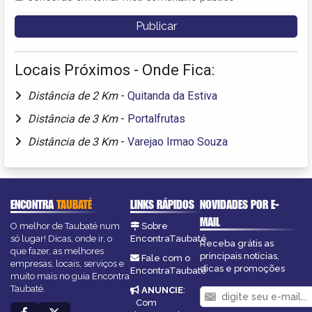
Locais Próximos - Onde Fica:
Distância de 2 Km
-
Quitanda da Estiva
Distância de 3 Km
-
Portalfrutas
Distância de 3 Km
-
Varejao Irmao Souza
ENCONTRA
TAUBATÉ
LINKS RÁPIDOS
NOVIDADES POR E-
MAIL
O melhor de Taubaté num
Sobre
só lugar! Dicas, onde ir, o
EncontraTaubaté
Receba grátis as
que fazer, as melhores
principais notícias,
Fale com o
empresas, locais, serviços e
dicas e promoções
EncontraTaubaté
muito mais no guia Encontra
Taubaté.
ANUNCIE
:
Com