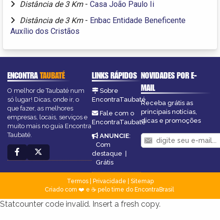
Distância de 3 Km
-
Casa João Paulo Ii
Distância de 3 Km
-
Enbac Entidade Beneficente
Auxílio dos Cristãos
ENCONTRA
TAUBATÉ
LINKS RÁPIDOS
NOVIDADES POR E-
MAIL
O melhor de Taubaté num
Sobre
só lugar! Dicas, onde ir, o
EncontraTaubaté
Receba grátis as
que fazer, as melhores
principais notícias,
Fale com o
empresas, locais, serviços e
dicas e promoções
EncontraTaubaté
muito mais no guia Encontra
Taubaté.
ANUNCIE
:
Com
destaque
|
Grátis
Termos
|
Privacidade
|
Sitemap
Criado com ❤️ e ☕ pelo time do EncontraBrasil
Statcounter code invalid. Insert a fresh copy.