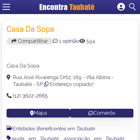
Encontra
Taubaté
Cadastrar empresa
Fazer login
Casa Da Sopa
Criar conta
Compartilhar
1 opinião
594
Casa Da Sopa
Rua José Alvarenga Ortiz, 169 - Vila Albina -
Taubaté - SP
Endereço copiado!
(12) 3622-2665
Mapa
Comente
Entidades Beneficentes em Taubaté
ajuda em Taubaté
,
associação em Taubaté
,