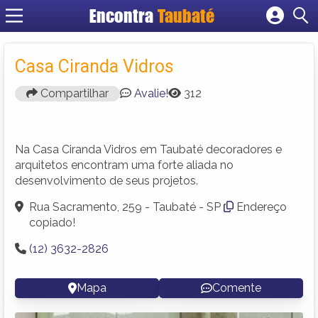
Encontra
Taubaté
Cadastrar empresa
Fazer login
Casa Ciranda Vidros
Criar conta
Compartilhar
Avalie!
312
Na Casa Ciranda Vidros em Taubaté decoradores e
arquitetos encontram uma forte aliada no
desenvolvimento de seus projetos.
Rua Sacramento, 259 - Taubaté - SP
Endereço
copiado!
(12) 3632-2826
Mapa
Comente