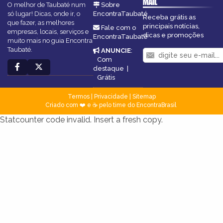
MAIL
O melhor de Taubaté num
Sobre
só lugar! Dicas, onde ir, o
EncontraTaubaté
Receba grátis as
que fazer, as melhores
principais notícias,
Fale com o
empresas, locais, serviços e
dicas e promoções
EncontraTaubaté
muito mais no guia Encontra
Taubaté.
ANUNCIE
:
Com
destaque
|
Grátis
Termos
|
Privacidade
|
Sitemap
Criado com ❤️ e ☕ pelo time do EncontraBrasil
Statcounter code invalid. Insert a fresh copy.