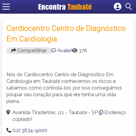
Encontra
Taubaté
Cadastrar empresa
Fazer login
Cardiocentro Centro de Diagnóstico
Criar conta
Em Cardiologia
Compartilhar
Avalie!
376
Nós do Cardiocentro Centro de Diagnóstico Em
Cardiologia em Taubaté conhecemos os riscos e
sabemos como controlá-los, por isso conseguimos
poupar seu coração para que ele tenha uma vida
plena.
Avenida Tiradentes, 111 - Taubaté - SP
Endereço
copiado!
(12) 3634-9000