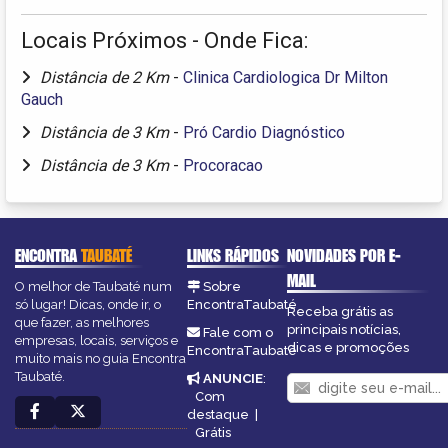
Locais Próximos - Onde Fica:
Distância de 2 Km
-
Clinica Cardiologica Dr Milton
Gauch
Distância de 3 Km
-
Pró Cardio Diagnóstico
Distância de 3 Km
-
Procoracao
ENCONTRA
TAUBATÉ
LINKS RÁPIDOS
NOVIDADES POR E-
MAIL
O melhor de Taubaté num
Sobre
só lugar! Dicas, onde ir, o
EncontraTaubaté
Receba grátis as
que fazer, as melhores
principais notícias,
Fale com o
empresas, locais, serviços e
dicas e promoções
EncontraTaubaté
muito mais no guia Encontra
Taubaté.
ANUNCIE
:
Com
destaque
|
Grátis