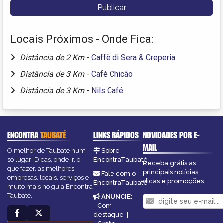
Locais Próximos - Onde Fica:
Distância de 2 Km
-
Caffè di Sera & Creperia
Distância de 3 Km
-
Café Chicão
Distância de 3 Km
-
Nils Café
ENCONTRA
TAUBATÉ
LINKS RÁPIDOS
NOVIDADES POR E-
MAIL
O melhor de Taubaté num
Sobre
só lugar! Dicas, onde ir, o
EncontraTaubaté
Receba grátis as
que fazer, as melhores
principais notícias,
Fale com o
empresas, locais, serviços e
dicas e promoções
EncontraTaubaté
muito mais no guia Encontra
Taubaté.
ANUNCIE
:
Com
destaque
|