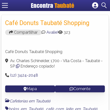
Encontra
Taubaté
Cadastrar empresa
Fazer login
Café Donuts Taubaté Shopping
Criar conta
Compartilhar
Avalie!
323
Café Donuts Taubaté Shopping
Av. Charles Schineider, 1700 - Vila Costa - Taubaté -
SP
Endereço copiado!
(12) 3424-2048
Mapa
Comente
Cafeterias em Taubaté
bolos em Taubaté
,
café com leite em Taubaté
,