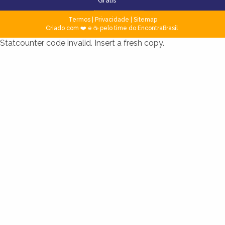
Grátis
Termos
|
Privacidade
|
Sitemap
Criado com ❤️ e ☕ pelo time do EncontraBrasil
Statcounter code invalid. Insert a fresh copy.