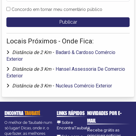
Concordo em tornar meu comentário público
Locais Próximos - Onde Fica:
Distância de 2 Km
-
Badaró & Cardoso Comércio
Exterior
Distância de 3 Km
-
Hansel Assessoria De Comercio
Exterior
Distância de 3 Km
-
Nucleus Comércio Exterior
ENCONTRA
TAUBATÉ
LINKS RÁPIDOS
NOVIDADES POR E-
MAIL
O melhor de Taubaté num
Sobre
só lugar! Dicas, onde ir, o
EncontraTaubaté
Receba grátis as
que fazer, as melhores
principais notícias,