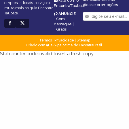
Fale com o
empresas, locais, serviços e
dicas e promoções
EncontraTaubaté
muito mais no guia Encontra
Taubaté.
ANUNCIE
:
Com
destaque
|
Grátis
Termos
|
Privacidade
|
Sitemap
Criado com ❤️ e ☕ pelo time do EncontraBrasil
Statcounter code invalid. Insert a fresh copy.