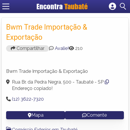
Encontra
Taubaté
Cadastrar empresa
Fazer login
Bwm Trade Importação &
Criar conta
Exportação
Compartilhar
Avalie!
210
Bwm Trade Importação & Exportação
Rua Br. da Pedra Negra, 500 - Taubaté - SP
Endereço copiado!
(12) 3622-7320
Mapa
Comente
Comércio Exterior em Taubaté