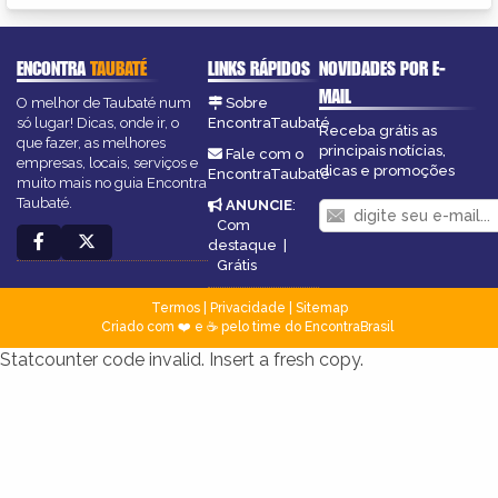
ENCONTRA
TAUBATÉ
LINKS RÁPIDOS
NOVIDADES POR E-
MAIL
O melhor de Taubaté num
Sobre
só lugar! Dicas, onde ir, o
EncontraTaubaté
Receba grátis as
que fazer, as melhores
principais notícias,
Fale com o
empresas, locais, serviços e
dicas e promoções
EncontraTaubaté
muito mais no guia Encontra
Taubaté.
ANUNCIE
:
Com
destaque
|
Grátis
Termos
|
Privacidade
|
Sitemap
Criado com ❤️ e ☕ pelo time do EncontraBrasil
Statcounter code invalid. Insert a fresh copy.