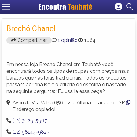
Encontra
Taubaté
Cadastrar empresa
Fazer login
Brechó Chanel
Criar conta
Compartilhar
1 opinião
1064
Em nossa loja Brechó Chanel em Taubaté você
encontrará todos os tipos de roupas com preços mais
baratos que nas lojas tradicionais. Todos os produtos
passam por análise e o critério de escolha é baseado
na seguinte pergunta: “Eu usaria essa peça?
Avenida Vila Velha,656 - Vila Albina - Taubaté - SP
Endereço copiado!
(12) 3629-5967
(12) 98143-9823