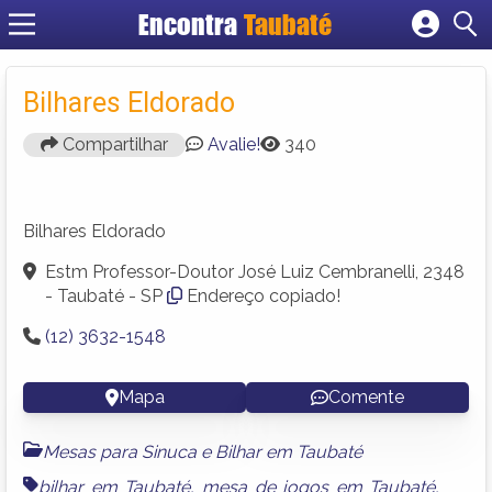
Encontra
Taubaté
Cadastrar empresa
Fazer login
Bilhares Eldorado
Criar conta
Compartilhar
Avalie!
340
Bilhares Eldorado
Estm Professor-Doutor José Luiz Cembranelli, 2348
- Taubaté - SP
Endereço copiado!
(12) 3632-1548
Mapa
Comente
Mesas para Sinuca e Bilhar em Taubaté
bilhar em Taubaté
,
mesa de jogos em Taubaté
,