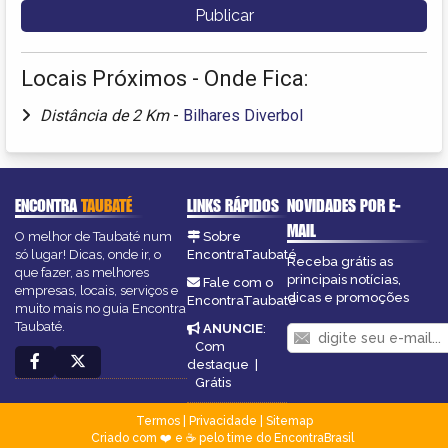
Locais Próximos - Onde Fica:
Distância de 2 Km
-
Bilhares Diverbol
ENCONTRA
TAUBATÉ
LINKS RÁPIDOS
NOVIDADES POR E-
MAIL
O melhor de Taubaté num
Sobre
só lugar! Dicas, onde ir, o
EncontraTaubaté
Receba grátis as
que fazer, as melhores
principais notícias,
Fale com o
empresas, locais, serviços e
dicas e promoções
EncontraTaubaté
muito mais no guia Encontra
Taubaté.
ANUNCIE
:
Com
destaque
|
Grátis
Termos
|
Privacidade
|
Sitemap
Criado com ❤️ e ☕ pelo time do EncontraBrasil