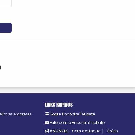
l
LINKS RÁPIDOS
melhores empresas,
Sobre EncontraTaubaté
Fale com o EncontraTaubaté
ANUNCIE
:
Com destaque
|
Grátis