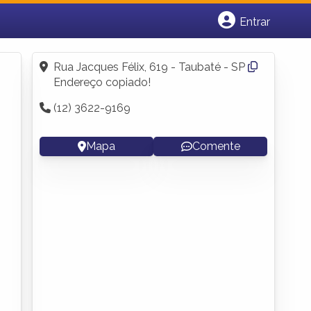
Entrar
Cadastrar empresa
Fazer login
Rua Jacques Félix, 619 - Taubaté - SP
Criar conta
Endereço copiado!
(12) 3622-9169
Mapa
Comente