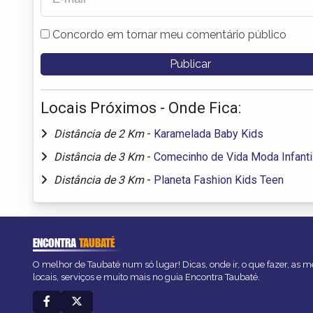
Concordo em tornar meu comentário público
Locais Próximos - Onde Fica:
Distância de 2 Km
-
Karamelada Baby Kids
Distância de 3 Km
-
Comecinho de Vida Moda Infanti
Distância de 3 Km
-
Planeta Fashion Kids Teen
ENCONTRA
TAUBATÉ
O melhor de Taubaté num só lugar! Dicas, onde ir, o que fazer, as 
locais, serviços e muito mais no guia Encontra Taubaté.