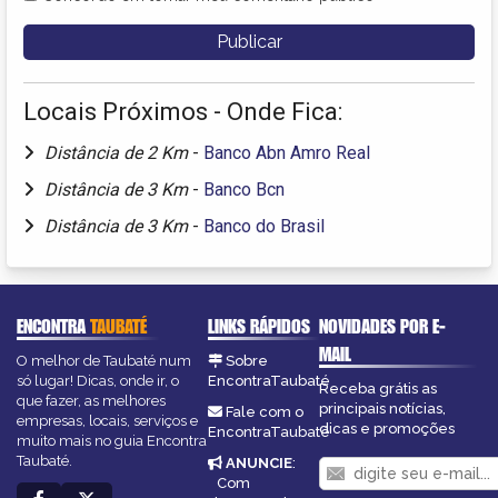
Locais Próximos - Onde Fica:
Distância de 2 Km
-
Banco Abn Amro Real
Distância de 3 Km
-
Banco Bcn
Distância de 3 Km
-
Banco do Brasil
ENCONTRA
TAUBATÉ
LINKS RÁPIDOS
NOVIDADES POR E-
MAIL
O melhor de Taubaté num
Sobre
só lugar! Dicas, onde ir, o
EncontraTaubaté
Receba grátis as
que fazer, as melhores
principais notícias,
Fale com o
empresas, locais, serviços e
dicas e promoções
EncontraTaubaté
muito mais no guia Encontra
Taubaté.
ANUNCIE
:
Com