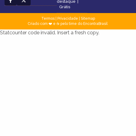
destaque
|
Grátis
Termos
|
Privacidade
|
Sitemap
Criado com ❤️ e ☕ pelo time do EncontraBrasil
Statcounter code invalid. Insert a fresh copy.