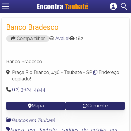
Encontra
Taubaté
Cadastrar empresa
Fazer login
Banco Bradesco
Criar conta
Compartilhar
Avalie!
182
Banco Bradesco
Praça Rio Branco, 436 - Taubaté - SP
Endereço
copiado!
(12) 3624-4944
Mapa
Comente
Bancos em Taubaté
banco em Taubaté
,
cartões de crédito em