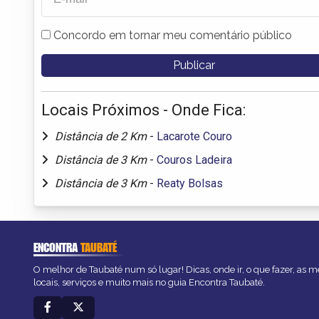
Concordo em tornar meu comentário público
Locais Próximos - Onde Fica:
Distância de 2 Km
-
Lacarote Couro
Distância de 3 Km
-
Couros Ladeira
Distância de 3 Km
-
Reaty Bolsas
ENCONTRA
TAUBATÉ
O melhor de Taubaté num só lugar! Dicas, onde ir, o que fazer, as 
locais, serviços e muito mais no guia Encontra Taubaté.