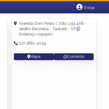
Entrar
Cadastrar empresa
Fazer login
Avenida Dom Pedro I, 7181 Loja 46B -
Criar conta
Jardim Baronesa - Taubate - SP
Endereço copiado!
(12) 3681-4049
Mapa
Comente