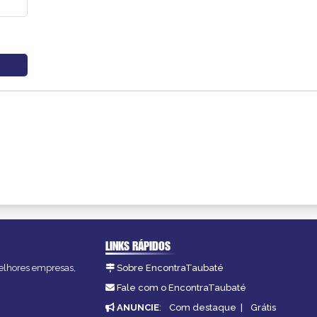
LINKS RÁPIDOS
melhores empresas,
Sobre EncontraTaubaté
Fale com o EncontraTaubaté
ANUNCIE
:
Com destaque
|
Grátis