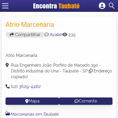
Encontra
Taubaté
Cadastrar empresa
Fazer login
Atrio Marcenaria
Criar conta
Compartilhar
Avalie!
239
Atrio Marcenaria
Rua Engenheiro João Porfírio de Macedo,390 -
Distrito Industrial do Una - Taubaté - SP
Endereço
copiado!
(12) 3629-4462
Mapa
Comente
Marcenarias em Taubaté