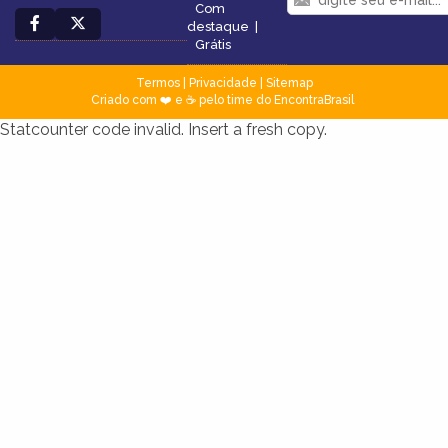
Com
destaque
|
Grátis
Termos
|
Privacidade
|
Sitemap
Criado com ❤️ e ☕ pelo time do EncontraBrasil
Statcounter code invalid. Insert a fresh copy.