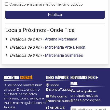
Concordo em tornar meu comentário público
Locais Próximos - Onde Fica:
Distância de 2 Km
-
Artema Marcenaria
Distância de 3 Km
-
Marcenaria Arte Design
Distância de 3 Km
-
Marcenaria Guimarães
ENCONTRA
TAUBATÉ
LINKS RÁPIDOS
NOVIDADES POR E-
MAIL
O melhor de Taubaté num
Sobre
só lugar! Dicas, onde ir, o
EncontraTaubaté
Receba grátis as
que fazer, as melhores
principais notícias,
Fale com o
empresas, locais, serviços e
dicas e promoções
EncontraTaubaté
muito mais no guia Encontra
Taubaté.
ANUNCIE
: